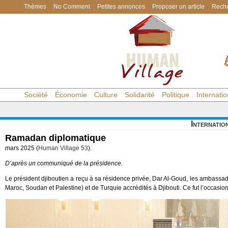
Thèmes
No Comment
Petites annonces
Proposer un article
Reche
Société
Économie
Culture
Solidarité
Politique
Internatio
Internatio
Ramadan diplomatique
mars 2025 (
Human Village 53
).
D’après un communiqué de la présidence.
Le président djiboutien a reçu à sa résidence privée, Dar Al-Goud, les ambassad
Maroc, Soudan et Palestine) et de Turquie accrédités à Djibouti. Ce fut l’occasion