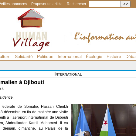
Petites annonces
Proposer un article
Rechercher :
ulture
Solidarité
Politique
International
Écologie
Histoire
Déba
International
omalien à Djibouti
2
).
sidence.
 fédérale de Somalie, Hassan Cheikh
 décembre en fin de matinée une visite
eilli à l’aéroport international de Djibouti
tien, Abdoulkader Kamil Mohamed. Il va
h demain, dimanche, au Palais de la