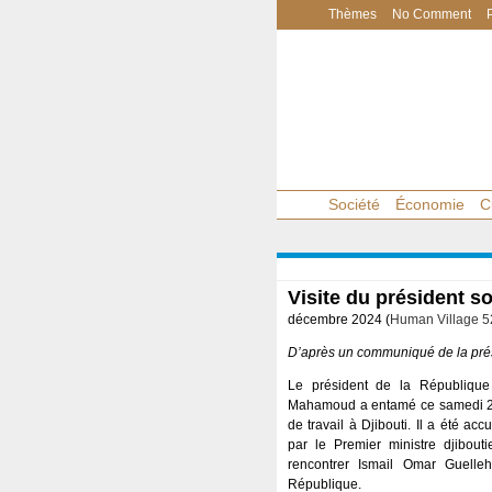
Thèmes
No Comment
Société
Économie
C
Visite du président s
décembre 2024 (
Human Village 5
D’après un communiqué de la pré
Le président de la République
Mahamoud a entamé ce samedi 28
de travail à Djibouti. Il a été accu
par le Premier ministre djibou
rencontrer Ismail Omar Guelle
République.