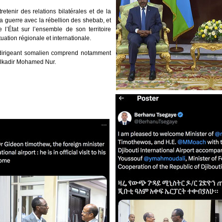
etenir des relations bilatérales et de la
a guerre avec la rébellion des shebab, et
e l’État sur l’ensemble de son territoire
tuation régionale et internationale.
dirigeant somalien comprend notamment
ulkadir Mohamed Nur.