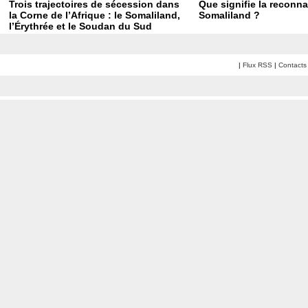
Trois trajectoires de sécession dans
Que signifie la reconn
la Corne de l’Afrique : le Somaliland,
Somaliland ?
l’Érythrée et le Soudan du Sud
|
Flux RSS
|
Contacts