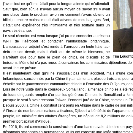
j’avais tout ce qu’il me fallait pour la longue attente qui m’attendait.
Sauf que, bien sûr, je n’avais aucun moyen de savoir s’il y avait
une place dans le prochain avion ou comment j’avais obtenu un
billet, et encore moins ce qu’il était advenu de mes bagages. Bref,
c’était une expérience très intimidante et très solitaire dans un
pays très étrange.
Le seul réconfort est venu lorsque j’ai pu me connecter au réseau
Wi-Fi de l’aéroport et contacter l’ambassade britannique.
L’ambassadeur adjoint s’est rendu à l’aéroport en toute hâte, au-
delà de son devoir, mais il était tout de même le bienvenu, ne
Tim Loughto
s’arrêtant que pour faire le plein de chips, de biscuits et de
boissons. Même lui n’a pas réussi à convaincre les commissaires djiboutiens de m
avant l’heure prévue.
Il est maintenant clair qu’il ne s’agissait pas d’un accident, mais d’une co
britanniques sanctionnés par la Chine il y a maintenant plus de trois ans, pour
échelle par le gouvernement communiste chinois à l’encontre des Ouïgours, des 
Lors de notre visite dans le courageux Somaliland, la menace chinoise a été ré
de leurs dirigeants remplie d’or par les généreux Chinois, le Somaliland a ferm
presque le seul à avoir reconnu Taïwan, l’ennemi juré de la Chine, comme un État
Depuis 2000, la Chine a construit cent ports en Afrique dans le cadre de son initiat
À l’instar de nombreuses nations africaines, Djibouti a bénéficié de l’apparente
peuple, un ministère des affaires étrangères, un hôpital de 8,2 millions de doll
premier port spatial d’Afrique.
En 2016, ils ont commencé la construction d’une base navale chinoise en payan
désormais stationnés en permanence, et ils ont construit une jetée suffisamment