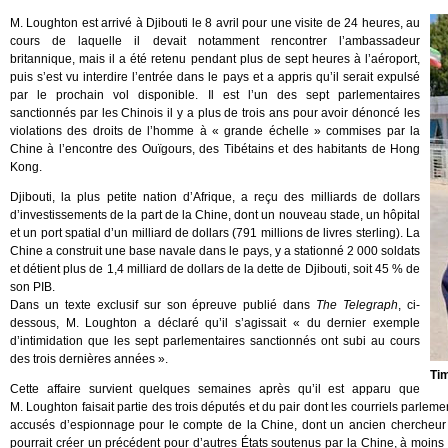
M. Loughton est arrivé à Djibouti le 8 avril pour une visite de 24 heures, au
cours de laquelle il devait notamment rencontrer l’ambassadeur
britannique, mais il a été retenu pendant plus de sept heures à l’aéroport,
puis s’est vu interdire l’entrée dans le pays et a appris qu’il serait expulsé
par le prochain vol disponible. Il est l’un des sept parlementaires
sanctionnés par les Chinois il y a plus de trois ans pour avoir dénoncé les
violations des droits de l’homme à « grande échelle » commises par la
Chine à l’encontre des Ouïgours, des Tibétains et des habitants de Hong
Kong.
Djibouti, la plus petite nation d’Afrique, a reçu des milliards de dollars
d’investissements de la part de la Chine, dont un nouveau stade, un hôpital
et un port spatial d’un milliard de dollars (791 millions de livres sterling). La
Chine a construit une base navale dans le pays, y a stationné 2 000 soldats
et détient plus de 1,4 milliard de dollars de la dette de Djibouti, soit 45 % de
son PIB.
Dans un texte exclusif sur son épreuve publié dans
The Telegraph
, ci-
dessous, M. Loughton a déclaré qu’il s’agissait « du dernier exemple
d’intimidation que les sept parlementaires sanctionnés ont subi au cours
des trois dernières années ».
Ti
Cette affaire survient quelques semaines après qu’il est apparu que
M. Loughton faisait partie des trois députés et du pair dont les courriels parlem
accusés d’espionnage pour le compte de la Chine, dont un ancien chercheur 
pourrait créer un précédent pour d’autres États soutenus par la Chine, à moins q