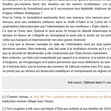
Houthis pro-iraniens tirent des missiles sur les navires occidentaux. Les
gouvernement du Somaliland pour qu’il reconnaisse leur légitimité, établisse des
d’appui militaire stratégique ?
Pour la Chine, le Somaliland représente donc une menace. Une menace pour se
menace pour ses ambitions militaires dans le Golfe d’Aden et la Corne de l’
assemblées internationales par l’intermédiaire de ses nombreux « États clients » 
Ce que la Chine veut, Djibouti le veut aussi. Et lorsqu’un député britannique e
déclaré en faveur de l’intégrité du Somaliland et avoir jeté le doute sur les véri
coller aux basques et impressionner son plus grand créancier.
Ce n’est que le dernier exemple en date de l’intimidation dont les sept parlem
dernières années. Bien entendu, cela fait suite à la révélation récente qu’il y 
que la sécurité de Westminster a été compromise par l’État chinois malveillant.
Bien entendu, ces faits sont insignifiants par rapport à la violence, à la torture 
d’Ouïgours, de Hongkongais et d’autres personnes que nous défendons au sein d
Je n’inscrirai donc pas le bureau des arrivées de Djibouti comme mon 87e pays visi
ne prend pas au sérieux les tentacules maléfiques et omniprésents du régime chi
Voir aussi : Djibouti dans l’« a
[
1
]
Charles Hymas, «
Tory MP Tim Loughton detained and deported by African
traduction
Human Village
avec DeepL.
[
2
]
Tim Loughton a été sous-secrétaire d’État aux enfants et aux familles de 2010