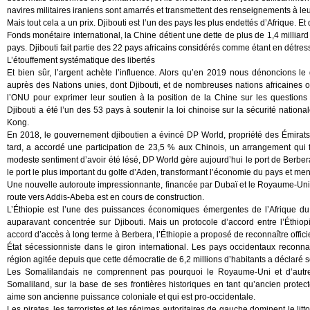
navires militaires iraniens sont amarrés et transmettent des renseignements à le
Mais tout cela a un prix. Djibouti est l’un des pays les plus endettés d’Afrique. Et
Fonds monétaire international, la Chine détient une dette de plus de 1,4 milliard 
pays. Djibouti fait partie des 22 pays africains considérés comme étant en détre
L’étouffement systématique des libertés
Et bien sûr, l’argent achète l’influence. Alors qu’en 2019 nous dénoncions 
auprès des Nations unies, dont Djibouti, et de nombreuses nations africaines 
l’ONU pour exprimer leur soutien à la position de la Chine sur les questions
Djibouti a été l’un des 53 pays à soutenir la loi chinoise sur la sécurité nationa
Kong.
En 2018, le gouvernement djiboutien a évincé DP World, propriété des Émirats,
tard, a accordé une participation de 23,5 % aux Chinois, un arrangement qui fai
modeste sentiment d’avoir été lésé, DP World gère aujourd’hui le port de Berber
le port le plus important du golfe d’Aden, transformant l’économie du pays et men
Une nouvelle autoroute impressionnante, financée par Dubaï et le Royaume-Uni, re
route vers Addis-Abeba est en cours de construction.
L’Éthiopie est l’une des puissances économiques émergentes de l’Afrique du 
auparavant concentrée sur Djibouti. Mais un protocole d’accord entre l’Éth
accord d’accès à long terme à Berbera, l’Éthiopie a proposé de reconnaître officiel
État sécessionniste dans le giron international. Les pays occidentaux reconnaît
région agitée depuis que cette démocratie de 6,2 millions d’habitants a déclar
Les Somalilandais ne comprennent pas pourquoi le Royaume-Uni et d’autres
Somaliland, sur la base de ses frontières historiques en tant qu’ancien protec
aime son ancienne puissance coloniale et qui est pro-occidentale.
Les pirates, les terroristes et les régimes autoritaires de gauche dominent le lit