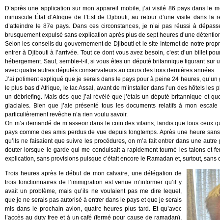
D’après une application sur mon appareil mobile, j’ai visité 86 pays dans le 
minuscule État d’Afrique de l’Est de Djibouti, au retour d’une visite dans la
d’atteindre le 87e pays. Dans ces circonstances, je n’ai pas réussi à dépasse
brusquement expulsé sans explication après plus de sept heures d’une détention 
Selon les conseils du gouvernement de Djibouti et le site Internet de notre prop
entrer à Djibouti à l’arrivée. Tout ce dont vous avez besoin, c’est d’un billet po
hébergement. Sauf, semble-t-il, si vous êtes un député britannique figurant sur 
avec quatre autres députés conservateurs au cours des trois dernières années.
J’ai poliment expliqué que je serais dans le pays pour à peine 24 heures, qu’un gu
le plus bas d’Afrique, le lac Assal, avant de m’installer dans l’un des hôtels le
un débriefing. Mais dès que j’ai révélé que j’étais un député britannique et 
glaciales. Bien que j’aie présenté tous les documents relatifs à mon escale 
particulièrement revêche n’a rien voulu savoir.
On m’a demandé de m’asseoir dans le coin des vilains, tandis que tous ceux qu
pays comme des amis perdus de vue depuis longtemps. Après une heure sans pr
qu’ils ne faisaient que suivre les procédures, on m’a fait entrer dans une autre
douter lorsque le garde qui me conduisait a rapidement tourné les talons et f
explication, sans provisions puisque c’était encore le Ramadan et, surtout, sans
Trois heures après le début de mon calvaire, une délégation de
trois fonctionnaires de l’immigration est venue m’informer qu’il y
avait un problème, mais qu’ils ne voulaient pas me dire lequel,
que je ne serais pas autorisé à entrer dans le pays et que je serais
mis dans le prochain avion, quatre heures plus tard. Et qu’avec
l’accès au duty free et à un café (fermé pour cause de ramadan),