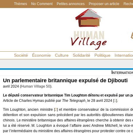
Thèmes
No Comment
Petites annonces
Proposer un article
Reche
Société
Économie
Culture
Solidarité
Politique
Internatio
Internatio
Un parlementaire britannique expulsé de Djibouti
avril 2024 (
Human Village 50
).
Le député conservateur britannique Tim Loughton détenu et expulsé par un pay
Article de Charles Hymas publié par
The Telegraph
, le 28 avril 2024
[
1
]
.
Tim Loughton, ancien ministre
[
2
]
et membre conservateur de la commission de
détention et son expulsion sans précédent par les autorités djiboutiennes éta
chinois. Le ministère britannique des affaires étrangères cherche à obtenir des e
lui a été réservé. M. Loughton a évoqué l’affaire avec Andrew Mitchell, le vice-m
par l’intermédiaire du ministère des affaires étrangères pour protester contre c