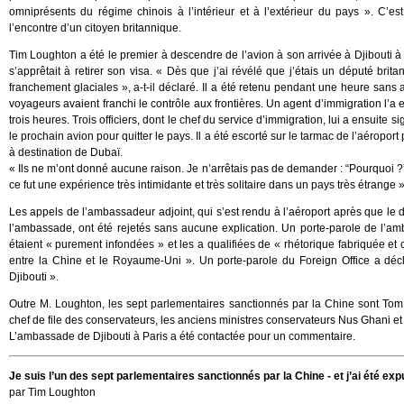
omniprésents du régime chinois à l’intérieur et à l’extérieur du pays ». C’e
l’encontre d’un citoyen britannique.
Tim Loughton a été le premier à descendre de l’avion à son arrivée à Djibouti 
s’apprêtait à retirer son visa. « Dès que j’ai révélé que j’étais un député bri
franchement glaciales », a-t-il déclaré. Il a été retenu pendant une heure sans 
voyageurs avaient franchi le contrôle aux frontières. Un agent d’immigration l’a 
trois heures. Trois officiers, dont le chef du service d’immigration, lui a ensuite sig
le prochain avion pour quitter le pays. Il a été escorté sur le tarmac de l’aéropo
à destination de Dubaï.
« Ils ne m’ont donné aucune raison. Je n’arrêtais pas de demander : “Pourquoi ?” 
ce fut une expérience très intimidante et très solitaire dans un pays très étrange »
Les appels de l’ambassadeur adjoint, qui s’est rendu à l’aéroport après que le 
l’ambassade, ont été rejetés sans aucune explication. Un porte-parole de l’a
étaient « purement infondées » et les a qualifiées de « rhétorique fabriquée et 
entre la Chine et le Royaume-Uni ». Un porte-parole du Foreign Office a déc
Djibouti ».
Outre M. Loughton, les sept parlementaires sanctionnés par la Chine sont Tom T
chef de file des conservateurs, les anciens ministres conservateurs Nus Ghani et
L’ambassade de Djibouti à Paris a été contactée pour un commentaire.
Je suis l’un des sept parlementaires sanctionnés par la Chine - et j’ai été exp
par Tim Loughton