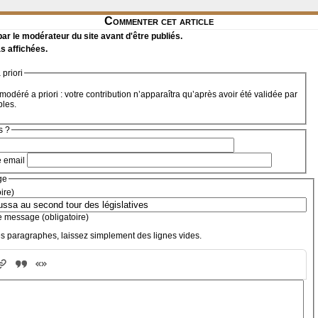
Commenter cet article
r le modérateur du site avant d'être publiés.
s affichées.
priori
modéré a priori : votre contribution n’apparaîtra qu’après avoir été validée par
bles.
s ?
e email
ge
oire)
e message (obligatoire)
s paragraphes, laissez simplement des lignes vides.