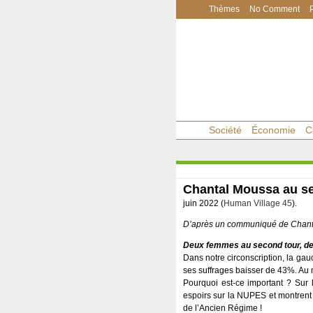
Thèmes
No Comment
Société
Économie
C
Chantal Moussa au se
juin 2022 (
Human Village 45
).
D’après un communiqué de Chant
Deux femmes au second tour, de
Dans notre circonscription, la ga
ses suffrages baisser de 43%. Au 
Pourquoi est-ce important ? Sur l
espoirs sur la NUPES et montrent l
de l’Ancien Régime !