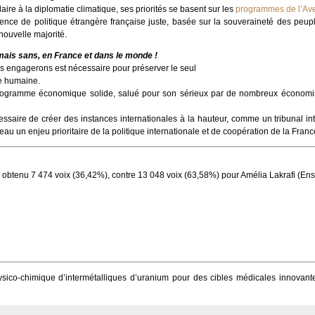
re à la diplomatie climatique, ses priorités se basent sur les
programmes de l’Av
nce de politique étrangère française juste, basée sur la souveraineté des peuple
nouvelle majorité.
amais sans, en France et dans le monde !
s engagerons est nécessaire pour préserver le seul
e humaine.
ogramme économique solide, salué pour son sérieux par de nombreux économis
ssaire de créer des instances internationales à la hauteur, comme un tribunal int
eau un enjeu prioritaire de la politique internationale et de coopération de la Franc
obtenu 7 474 voix (36,42%), contre 13 048 voix (63,58%) pour Amélia Lakrafi (Ens
ysico-chimique d’intermétalliques d’uranium pour des cibles médicales innovan