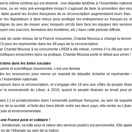
’est le même schéma qui est observé : une députée fantôme à l’Assemblée nationale
zone, ou en visio pré-enregistrée lorsqu’il s’agissait de faire la promotion des 
 table quand les écoles françaises de la circonscription augmentaient leurs frai
r les législateurs à faire mieux pour protéger les entrepreneur·es français·es 
digner du peu de moyen avec lesquels ont dû faire face les équipes des service
en·nes (vaccins, fermeture des frontières, etc.) dans cette période difficile.
ionale du vaste réseau de la France insoumise, Chantal Moussa a changé la donne 
S pour les représenter dans les 49 pays de la circonscription.
par Chantal Moussa à sa concurrente LREM a été refusé, comme il l’a été par so
 politiques enracinées dans sa pratique, Chantal Moussa porte le débat aux urnes !
tions dans les luttes sociales
uerrie et scientifique chevronnée, c’est une femme
tes les ressources pour mener un mandat de députée éclairée et représenter 
à l’Assemblée nationale.
toujours dans la circonscription, et s’engage dès 16 ans aux côtés du peuple liba
r la souveraineté du Liban, à 2019, quand le peuple libanais se levait pour prot
ales
[
1
]
et postdoctorales dans l’université publique française, au sein de laquelle
e de la société, et forte des liens étroits entre ses deux pays, elle rentre au Liban
ociale et environnementale.
 une France juste et solidaire !
 binationale, sa lutte pour le retour des services publics est personnelle. Elle app
·es de l’étranger au sein de la nation.