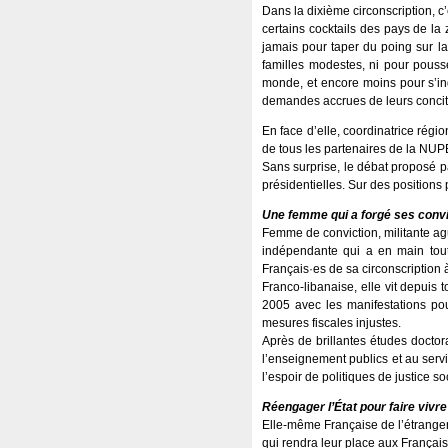
Dans la dixième circonscription, c
certains cocktails des pays de la 
jamais pour taper du poing sur la
familles modestes, ni pour pousse
monde, et encore moins pour s’in
demandes accrues de leurs concitoy
En face d’elle, coordinatrice rég
de tous les partenaires de la NUPE
Sans surprise, le débat proposé 
présidentielles. Sur des positions
Une femme qui a forgé ses convic
Femme de conviction, militante ag
indépendante qui a en main tou
Français·es de sa circonscription 
Franco-libanaise, elle vit depuis 
2005 avec les manifestations pou
mesures fiscales injustes.
Après de brillantes études doctor
l’enseignement publics et au servic
l’espoir de politiques de justice s
Réengager l’État pour faire vivre
Elle-même Française de l’étranger,
qui rendra leur place aux Français