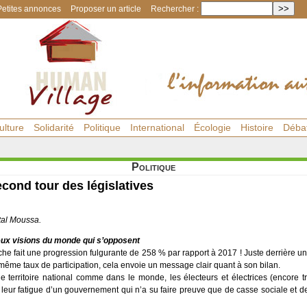
Petites annonces
Proposer un article
Rechercher :
ulture
Solidarité
Politique
International
Écologie
Histoire
Déba
Politique
cond tour des législatives
al Moussa.
ux visions du monde qui s’opposent
uche fait une progression fulgurante de 258 % par rapport à 2017 ! Juste derrière 
même taux de participation, cela envoie un message clair quant à son bilan.
e territoire national comme dans le monde, les électeurs et électrices (encore t
eur fatigue d’un gouvernement qui n’a su faire preuve que de casse sociale et de 