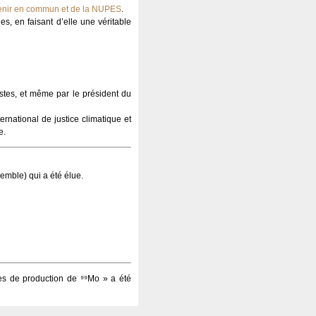
enir en commun et de la NUPES
.
s, en faisant d’elle une véritable
tes, et même par le président du
ernational de justice climatique et
e.
emble) qui a été élue.
tes de production de ⁹⁹Mo » a été