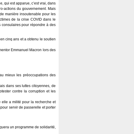
, qui est apparue, c’est vrai, dans
micro-actions du gouvernement. Mais
s de manière insoutenable pour les
victimes de la crise COVID dans le
s consulaires pour répondre à des
en cinq ans et a obtenu le soutien
n mentor Emmanuel Macron lors des
au mieux les préoccupations des
nais dans ses luttes citoyennes, de
ester contre la corruption et les
 elle a milité pour la recherche et
 pour servir de passerelle et porter
liquera un programme de solidarité,