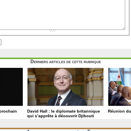
Derniers articles de cette rubrique
 prochain
David Hall : le diplomate britannique
Réunion du
qui s’apprête à découvrir Djibouti