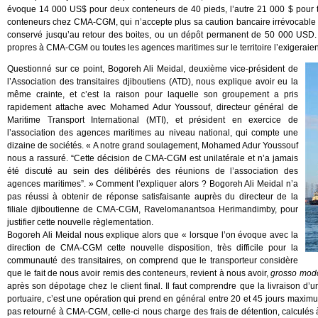
évoque 14 000 US$ pour deux conteneurs de 40 pieds, l’autre 21 000 $ pour t
conteneurs chez CMA-CGM, qui n’accepte plus sa caution bancaire irrévocable 
conservé jusqu’au retour des boites, ou un dépôt permanent de 50 000 USD. F
propres à CMA-CGM ou toutes les agences maritimes sur le territoire l’exigeraie
Questionné sur ce point, Bogoreh Ali Meidal, deuxième vice-président de
l’Association des transitaires djiboutiens (ATD), nous explique avoir eu la
même crainte, et c’est la raison pour laquelle son groupement a pris
rapidement attache avec Mohamed Adur Youssouf, directeur général de
Maritime Transport International (MTI), et président en exercice de
l’association des agences maritimes au niveau national, qui compte une
dizaine de sociétés. « A notre grand soulagement, Mohamed Adur Youssouf
nous a rassuré. “Cette décision de CMA-CGM est unilatérale et n’a jamais
été discuté au sein des délibérés des réunions de l’association des
agences maritimes”. » Comment l’expliquer alors ? Bogoreh Ali Meidal n’a
pas réussi à obtenir de réponse satisfaisante auprès du directeur de la
filiale djiboutienne de CMA-CGM, Ravelomanantsoa Herimandimby, pour
justifier cette nouvelle règlementation.
Bogoreh Ali Meidal nous explique alors que « lorsque l’on évoque avec la
direction de CMA-CGM cette nouvelle disposition, très difficile pour la
communauté des transitaires, on comprend que le transporteur considère
que le fait de nous avoir remis des conteneurs, revient à nous avoir,
grosso mod
après son dépotage chez le client final. Il faut comprendre que la livraison d’
portuaire, c’est une opération qui prend en général entre 20 et 45 jours maximu
pas retourné à CMA-CGM, celle-ci nous charge des frais de détention, calculés à