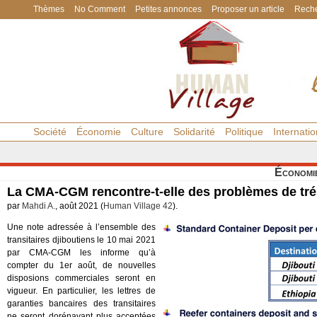
Thèmes
No Comment
Petites annonces
Proposer un article
Reche
Société
Économie
Culture
Solidarité
Politique
Internatio
Économi
La CMA-CGM rencontre-t-elle des problèmes de tré
par
Mahdi A.
, août 2021 (
Human Village 42
).
Une note adressée à l’ensemble des
transitaires djiboutiens le 10 mai 2021
par CMA-CGM les informe qu’à
compter du 1er août, de nouvelles
disposions commerciales seront en
vigueur. En particulier, les lettres de
garanties bancaires des transitaires
ne seront dorénavant plus acceptées