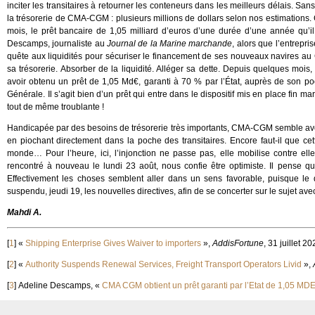
inciter les transitaires à retourner les conteneurs dans les meilleurs délais. S
la trésorerie de CMA-CGM : plusieurs millions de dollars selon nos estimations.
mois, le prêt bancaire de 1,05 milliard d’euros d’une durée d’une année qu’il
Descamps, journaliste au
Journal de la Marine marchande
, alors que l’entrep
quête aux liquidités pour sécuriser le financement de ses nouveaux navires au 
sa trésorerie. Absorber de la liquidité. Alléger sa dette. Depuis quelques mois
avoir obtenu un prêt de 1,05 Md€, garanti à 70 % par l’État, auprès de son 
Générale. Il s’agit bien d’un prêt qui entre dans le dispositif mis en place fin m
tout de même troublante !
Handicapée par des besoins de trésorerie très importants, CMA-CGM semble avoi
en piochant directement dans la poche des transitaires. Encore faut-il que cet
monde… Pour l’heure, ici, l’injonction ne passe pas, elle mobilise contre el
rencontré à nouveau le lundi 23 août, nous confie être optimiste. Il pense q
Effectivement les choses semblent aller dans un sens favorable, puisque l
suspendu, jeudi 19, les nouvelles directives, afin de se concerter sur le sujet ave
Mahdi A.
[
1
]
«
Shipping Enterprise Gives Waiver to importers
»,
AddisFortune
, 31 juillet 20
[
2
]
«
Authority Suspends Renewal Services, Freight Transport Operators Livid
»,
[
3
]
Adeline Descamps, «
CMA CGM obtient un prêt garanti par l’Etat de 1,05 MD