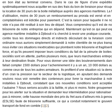
en bon état au terminal convenu. Dans le cas de figure d’une expéditi
systématiquement nous acquitter en sus des frais du bon de livraison pour récupé
la location de 30 jours de la boite métallique auprès des agences maritimes. La fa
d’utilisation, moins de 30 jours un remboursement au prorata est versé et e
comptabilisées est édictée pour paiement. C’est la raison pour laquelle il ne nou
vide n’a pas été restitué à son lieu de départ. Vous comprendrez qu’il est de notr
trésorerie de notre entreprise qui en dépend. Maintenant qu’est ce qui peut 
agence maritime installée à Djibouti n’a cherché à revoir une pratique courante,
contre tous les dommages directs et indirects découlant de la livraison co
ordinaire nous aurions simplement demandé à notre clientèle de ne plus tra
nous éviter ces situations inextricables qui plombent notre trésorerie et fragilise
force, et qu’ils peuvent imposer leurs conditions du fait de la pénurie de boi
sociétés sont en attente, parfois plusieurs mois, que leurs marchandises entre
à leur destination finale. Pour vous donner une idée des bouleversements dans l
fallait compter 1500 dollars pour l’acheminement il y a un an, 10 000 dollars 
comme ceux de tous les autres armateurs. Ils profitent d’une situation où la d
d’un cran la pression sur le secteur de la logistique, en ajoutant des demand
voulons nous voir remettre des conteneurs pour livrer la marchandise à not
installées à Djibouti, constatant que ces nouvelles conditions sont accepté
l’aubaine ? Nous serions acculés à la faillite, ni plus ni moins. Notre groupeme
pour les alerter sur la situation et demander leur intermédiation pour rationalise
pas à minorer, cette hausse mondiale des prix du fret aura d’ailleurs mis à geno
(ESLSE) faute de trésorerie suffisante, ce qui a conduit notamment le gouver
transport de fond en comble
[
1
]
[
2
]
.