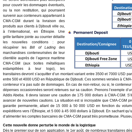
pour couvrir les dommages éventuels,
ou la non restitution, qui pourraient
survenir aux conteneurs appartenant à
CMA-CGM durant la livraison des
produits aux clients à Djibouti ville ou,
à l’international, en Éthiopie. Une
grille tarifaire jointe au courrier détaille
les nouvelles conditions : pour
récupérer les
Bill of Lading
des
marchandises conteneurisées de leur
clientèle auprès de l’agence maritime
CMA-CGM (aux boites métalliques
estampillées à leur logo), les
transitaires devront s’acquitter d’un montant variant entre 3500 et 7000 USD par 
entre 500 et 4000 USD en République de Djibouti. Ces sommes versées à CMA-CGM 
conteneur n’a pas subi de dommages. En cas de non-retour, ou si, le conteneur 
dépenses occasionnées seront retenues sur sa caution. Prenons l’exemple d’un tr
Addis Abeba. Il devra laisser une caution de 175 000 dollars à CMA-CGM. S’il d
avancer de nouvelles cautions. La situation est si incroyable que CMA-CGM pro
garantie permanente, allant de 15 000 à 50 000 USD en fonction du volu
expéditions vers l’Éthiopie, et 5 000 à 45 000 dollars à Djibouti. En sachant qu’u
d’alimenter les comptes bancaires de CMA-CGM parait très prometteuse. Plusieur
Cette nouvelle donne perturbe le monde de la logistique
Dès le premier jour de son application, le 1er août, de nombreux transitaires dés