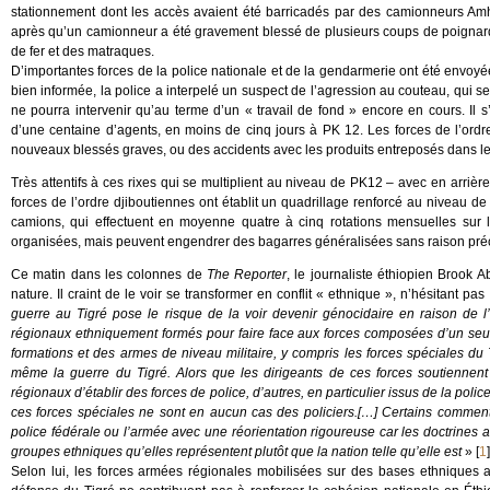
stationnement dont les accès avaient été barricadés par des camionneurs Am
après qu’un camionneur a été gravement blessé de plusieurs coups de poignard
de fer et des matraques.
D’importantes forces de la police nationale et de la gendarmerie ont été envoy
bien informée, la police a interpelé un suspect de l’agression au couteau, qui s
ne pourra intervenir qu’au terme d’un « travail de fond » encore en cours. Il s
d’une centaine d’agents, en moins de cinq jours à PK 12. Les forces de l’ord
nouveaux blessés graves, ou des accidents avec les produits entreposés dans l
Très attentifs à ces rixes qui se multiplient au niveau de PK12 – avec en arrière
forces de l’ordre djiboutiennes ont établit un quadrillage renforcé au niveau d
camions, qui effectuent en moyenne quatre à cinq rotations mensuelles sur le
organisées, mais peuvent engendrer des bagarres généralisées sans raison préci
Ce matin dans les colonnes de
The Reporter
, le journaliste éthiopien Brook 
nature. Il craint de le voir se transformer en conflit « ethnique », n’hésitant p
guerre au Tigré pose le risque de la voir devenir génocidaire en raison de 
régionaux ethniquement formés pour faire face aux forces composées d’un seul
formations et des armes de niveau militaire, y compris les forces spéciales d
même la guerre du Tigré. Alors que les dirigeants de ces forces soutiennent 
régionaux d’établir des forces de police, d’autres, en particulier issus de la polic
ces forces spéciales ne sont en aucun cas des policiers.[…] Certains commen
police fédérale ou l’armée avec une réorientation rigoureuse car les doctrines a
groupes ethniques qu’elles représentent plutôt que la nation telle qu’elle est
»
[
1
]
Selon lui, les forces armées régionales mobilisées sur des bases ethniques au