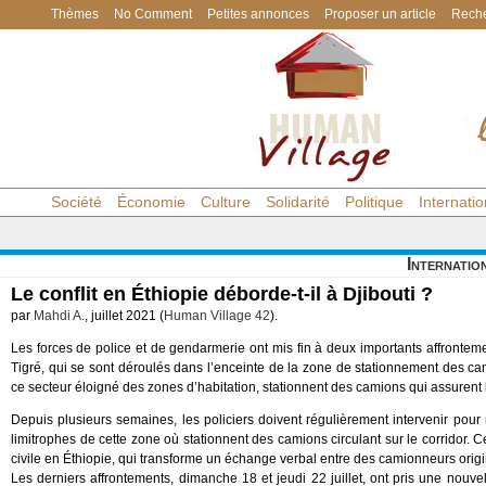
Thèmes
No Comment
Petites annonces
Proposer un article
Reche
Société
Économie
Culture
Solidarité
Politique
Internatio
Internatio
Le conflit en Éthiopie déborde-t-il à Djibouti ?
par
Mahdi A.
, juillet 2021 (
Human Village 42
).
Les forces de police et de gendarmerie ont mis fin à deux importants affronte
Tigré, qui se sont déroulés dans l’enceinte de la zone de stationnement des c
ce secteur éloigné des zones d’habitation, stationnent des camions qui assurent le
Depuis plusieurs semaines, les policiers doivent régulièrement intervenir pour 
limitrophes de cette zone où stationnent des camions circulant sur le corridor. 
civile en Éthiopie, qui transforme un échange verbal entre des camionneurs origi
Les derniers affrontements, dimanche 18 et jeudi 22 juillet, ont pris une nou