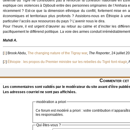
défense du Tigré ne contribuent pas à renforcer la cohésion nationale en Éthiop
explique ces violences à Djibouti entre des personnes originaires de l’Amhara e
récemment ? Est-ce que la dimension ethnique du conflit, fortement mise en a
économiques et territoriaux plus profonds ? Assistons-nous en Éthiopie à une
particulier l’accès aux ressources du pays ? L’avenir nous le dira.
Pour l’heure, il est urgent d’œuvrer au retour au calme et d’inciter les différe
pacifiquement le différend politique. La voie des armes conduit irrémédiablemen
Mahdi A.
[
1
]
Brook Abdu,
The changing nature of the Tigray war
,
The Reporter
, 24 juillet 2
[
2
]
Éthiopie : les propos du Premier ministre sur les rebelles du Tigré font réagir
,
Commenter cet 
Les commentaires sont validés par le modérateur du site avant d'être publiés
Les adresses courriel ne sont pas affichées.
modération a priori
Ce forum est modéré a priori : votre contribution n’apparaîtr
les responsables.
Qui êtes-vous ?